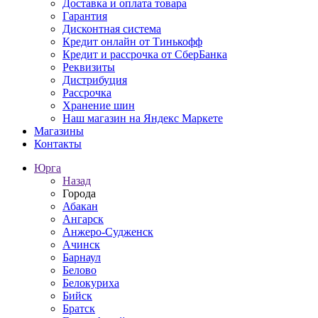
Доставка и оплата товара
Гарантия
Дисконтная система
Кредит онлайн от Тинькофф
Кредит и рассрочка от СберБанка
Реквизиты
Дистрибуция
Рассрочка
Хранение шин
Наш магазин на Яндекс Маркете
Магазины
Контакты
Юрга
Назад
Города
Абакан
Ангарск
Анжеро-Судженск
Ачинск
Барнаул
Белово
Белокуриха
Бийск
Братск