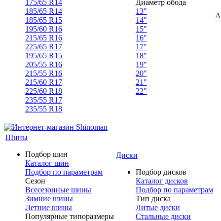
175/65 R14
Диаметр обода
185/65 R14
13"
А
185/65 R15
14"
195/60 R16
15"
215/65 R16
16"
225/65 R17
17"
195/65 R15
18"
205/55 R16
19"
215/55 R16
20"
215/60 R17
21"
225/60 R18
22"
235/55 R17
235/55 R18
Шины
Подбор шин
Диски
Каталог шин
Подбор по параметрам
Подбор дисков
Сезон
Каталог дисков
Всесезонные шины
Подбор по параметрам
Зимние шины
Тип диска
Летние шины
Литые диски
Популярные типоразмеры
Стальные диски