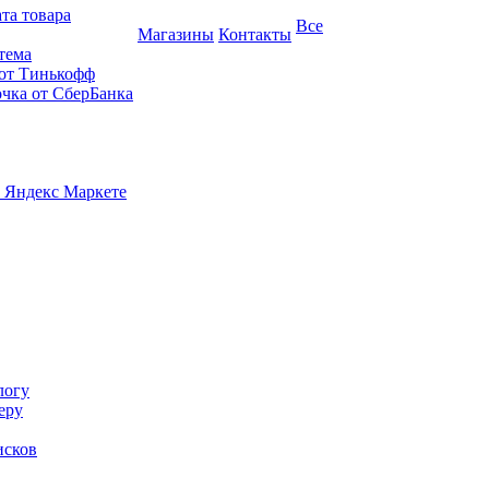
та товара
Все
Магазины
Контакты
тема
 от Тинькофф
очка от СберБанка
 Яндекс Маркете
логу
еру
исков