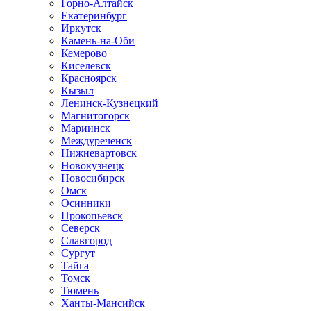
Горно-Алтайск
Екатеринбург
Иркутск
Камень-на-Оби
Кемерово
Киселевск
Красноярск
Кызыл
Ленинск-Кузнецкий
Магнитогорск
Мариинск
Междуреченск
Нижневартовск
Новокузнецк
Новосибирск
Омск
Осинники
Прокопьевск
Северск
Славгород
Сургут
Тайга
Томск
Тюмень
Ханты-Мансийск