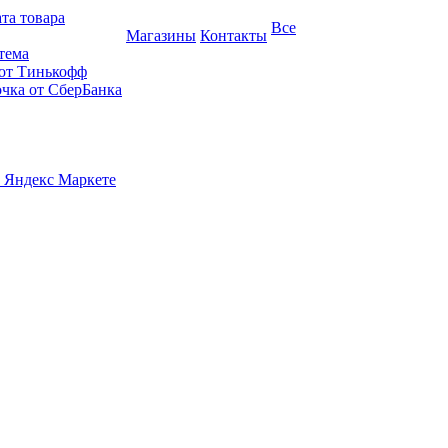
та товара
Все
Магазины
Контакты
тема
 от Тинькофф
очка от СберБанка
 Яндекс Маркете