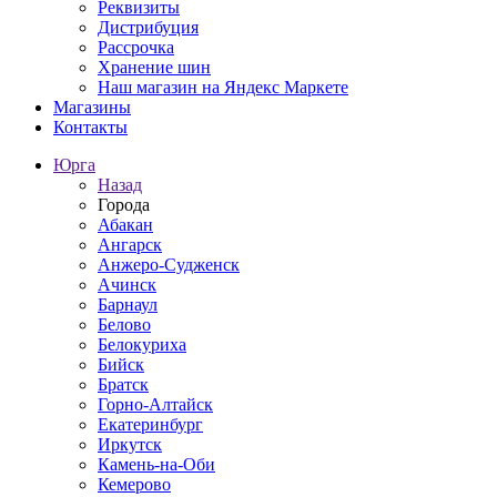
Реквизиты
Дистрибуция
Рассрочка
Хранение шин
Наш магазин на Яндекс Маркете
Магазины
Контакты
Юрга
Назад
Города
Абакан
Ангарск
Анжеро-Судженск
Ачинск
Барнаул
Белово
Белокуриха
Бийск
Братск
Горно-Алтайск
Екатеринбург
Иркутск
Камень-на-Оби
Кемерово