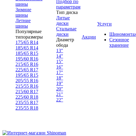
Подбор по
шины
параметрам
Зимние
Тип диска
шины
Литые
Летние
диски
Услуги
шины
Стальные
Популярные
диски
Шиномонта
типоразмеры
Акции
Диаметр
Сезонное
175/65 R14
обода
хранение
185/65 R14
13"
185/65 R15
14"
195/60 R16
15"
215/65 R16
16"
225/65 R17
17"
195/65 R15
18"
205/55 R16
19"
215/55 R16
20"
215/60 R17
21"
225/60 R18
22"
235/55 R17
235/55 R18