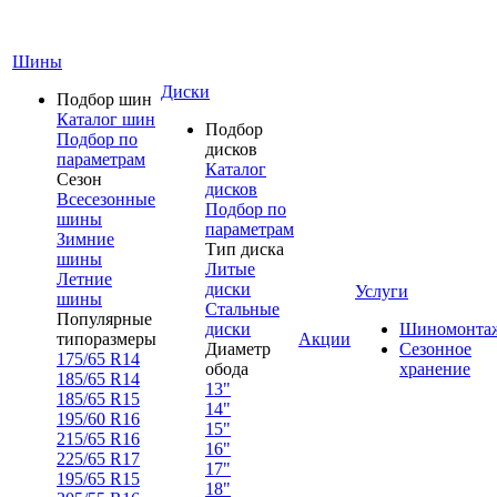
Шины
Диски
Подбор шин
Каталог шин
Подбор
Подбор по
дисков
параметрам
Каталог
Сезон
дисков
Всесезонные
Подбор по
шины
параметрам
Зимние
Тип диска
шины
Литые
Летние
диски
Услуги
шины
Стальные
Популярные
диски
Шиномонта
типоразмеры
Акции
Диаметр
Сезонное
175/65 R14
обода
хранение
185/65 R14
13"
185/65 R15
14"
195/60 R16
15"
215/65 R16
16"
225/65 R17
17"
195/65 R15
18"