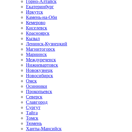
Горно-Алтайск
Екатеринбург
Иркутск
Камень-на-Оби
Кемерово
Киселевск
Красноярск
Кызыл
Ленинск-Кузнецкий
Магнитогорск
Мариинск
Междуреченск
Нижневартовск
Новокузнецк
Новосибирск
Омск
Осинники
Прокопьевск
Северск
Славгород
Сургут
Тайга
Томск
Тюмень
Ханты-Мансийск