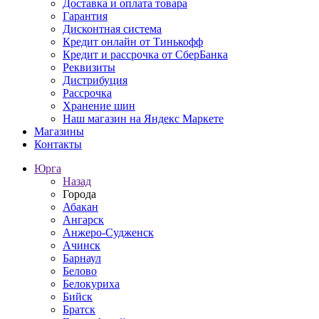
Доставка и оплата товара
Гарантия
Дисконтная система
Кредит онлайн от Тинькофф
Кредит и рассрочка от СберБанка
Реквизиты
Дистрибуция
Рассрочка
Хранение шин
Наш магазин на Яндекс Маркете
Магазины
Контакты
Юрга
Назад
Города
Абакан
Ангарск
Анжеро-Судженск
Ачинск
Барнаул
Белово
Белокуриха
Бийск
Братск