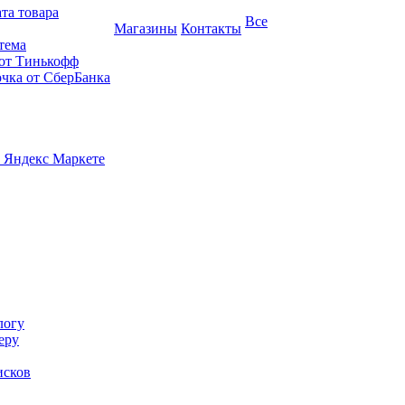
та товара
Все
Магазины
Контакты
тема
 от Тинькофф
очка от СберБанка
 Яндекс Маркете
логу
еру
исков