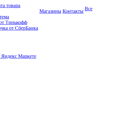
та товара
Все
Магазины
Контакты
тема
 от Тинькофф
очка от СберБанка
 Яндекс Маркете