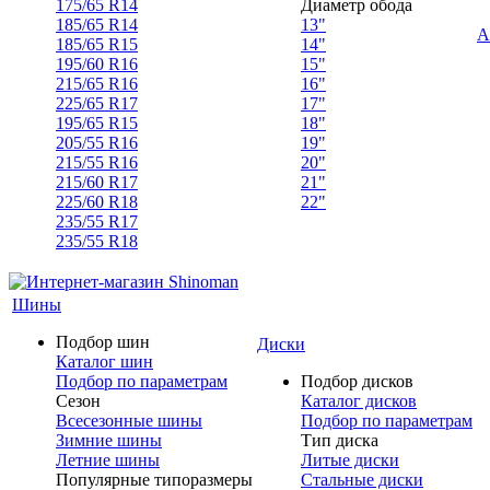
175/65 R14
Диаметр обода
185/65 R14
13"
А
185/65 R15
14"
195/60 R16
15"
215/65 R16
16"
225/65 R17
17"
195/65 R15
18"
205/55 R16
19"
215/55 R16
20"
215/60 R17
21"
225/60 R18
22"
235/55 R17
235/55 R18
Шины
Подбор шин
Диски
Каталог шин
Подбор по параметрам
Подбор дисков
Сезон
Каталог дисков
Всесезонные шины
Подбор по параметрам
Зимние шины
Тип диска
Летние шины
Литые диски
Популярные типоразмеры
Стальные диски