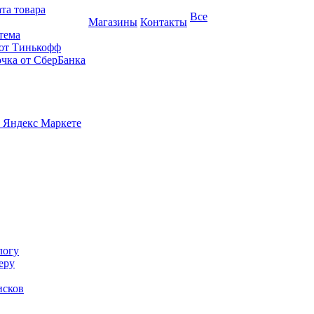
та товара
Все
Магазины
Контакты
тема
 от Тинькофф
очка от СберБанка
 Яндекс Маркете
логу
еру
исков