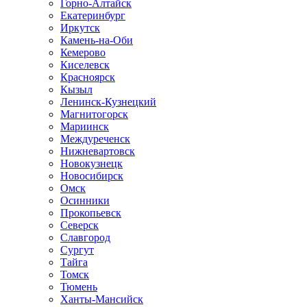
Горно-Алтайск
Екатеринбург
Иркутск
Камень-на-Оби
Кемерово
Киселевск
Красноярск
Кызыл
Ленинск-Кузнецкий
Магнитогорск
Мариинск
Междуреченск
Нижневартовск
Новокузнецк
Новосибирск
Омск
Осинники
Прокопьевск
Северск
Славгород
Сургут
Тайга
Томск
Тюмень
Ханты-Мансийск