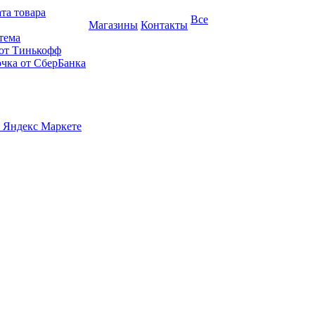
та товара
Все
Магазины
Контакты
тема
 от Тинькофф
очка от СберБанка
 Яндекс Маркете