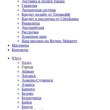
Доставка и оплата товара
Гарантия
Дисконтная система
Кредит онлайн от Тинькофф
Кредит и рассрочка от СберБанка
Реквизиты
Дистрибуция
Рассрочка
Хранение шин
Наш магазин на Яндекс Маркете
Магазины
Контакты
Юрга
Назад
Города
Абакан
Ангарск
Анжеро-Судженск
Ачинск
Барнаул
Белово
Белокуриха
Бийск
Братск